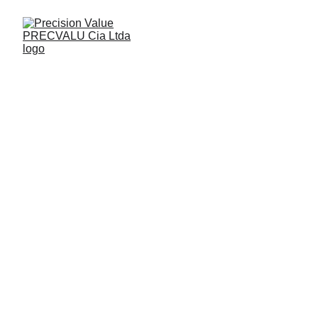
Avalúos Inmobiliarios
en Cuenca: Todo lo
que debes saber 🏡
Todo lo que necesitas saber sobre avalúos inmobiliarios
en Cuenca antes de vender, comprar o solicitar un crédito.
CUENCA
4/15/2025
3 min leer