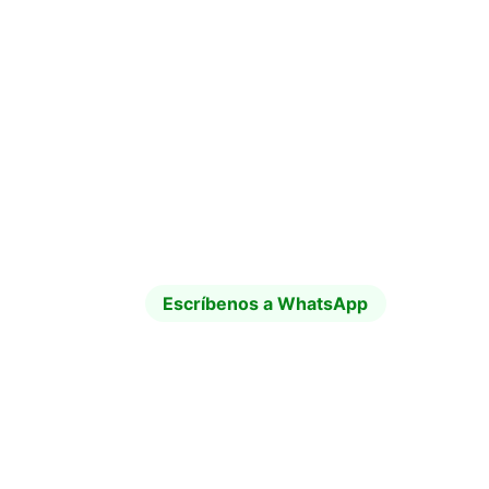
¿Necesitas tu avalúo en 
Cuenca?
Escríbenos a 
WhatsApp
y 
solicita ahora el 
avalúo de tu casa, 
departamento, oficina, local comercial, 
bodega o terreno en 
Cuenca
.
Escríbenos a WhatsApp